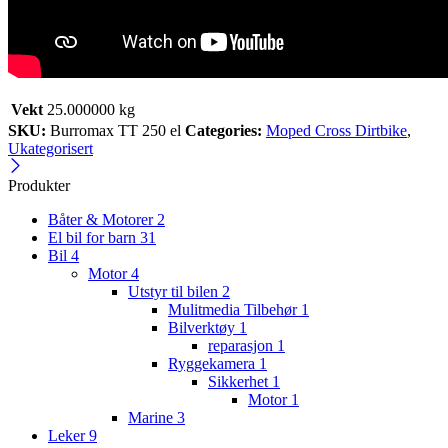
Vekt
25.000000 kg
SKU:
Burromax TT 250 el
Categories:
Moped Cross Dirtbike
,
Ukategorisert
Produkter
Båter & Motorer
2
El bil for barn
31
Bil
4
Motor
4
Utstyr til bilen
2
Mulitmedia Tilbehør
1
Bilverktøy
1
reparasjon
1
Ryggekamera
1
Sikkerhet
1
Motor
1
Marine
3
Leker
9