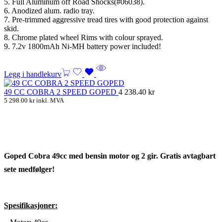
5. Full Aluminum off Road Shocks(#06038).
6. Anodized alum. radio tray.
7. Pre-trimmed aggressive tread tires with good protection against
skid.
8. Chrome plated wheel Rims with colour sprayed.
9. 7.2v 1800mAh Ni-MH battery power included!
Legg i handlekurv
49 CC COBRA 2 SPEED GOPED
4 238.40
kr
5 298.00
kr
inkl. MVA
Goped Cobra 49cc med bensin motor og 2 gir. Gratis avtagbart
sete medfølger!
Spesifikasjoner: