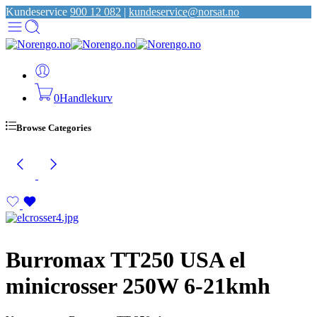
Kundeservice
900 12 082
|
kundeservice@norsat.no
0
Handlekurv
Browse Categories
Burromax TT250 USA el
minicrosser 250W 6-21kmh