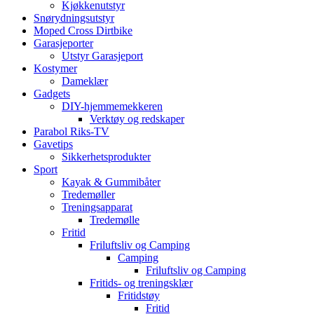
Kjøkkenutstyr
Snørydningsutstyr
Moped Cross Dirtbike
Garasjeporter
Utstyr Garasjeport
Kostymer
Dameklær
Gadgets
DIY-hjemmemekkeren
Verktøy og redskaper
Parabol Riks-TV
Gavetips
Sikkerhetsprodukter
Sport
Kayak & Gummibåter
Tredemøller
Treningsapparat
Tredemølle
Fritid
Friluftsliv og Camping
Camping
Friluftsliv og Camping
Fritids- og treningsklær
Fritidstøy
Fritid