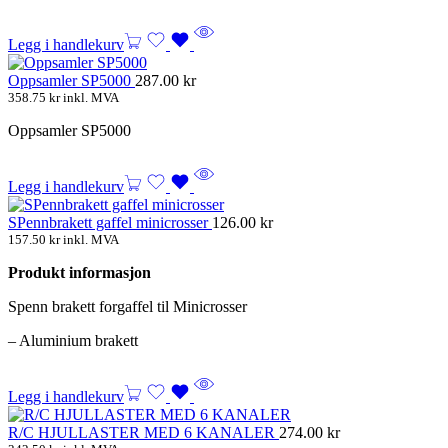
Legg i handlekurv
Oppsamler SP5000
287.00
kr
358.75
kr
inkl. MVA
Oppsamler SP5000
Legg i handlekurv
SPennbrakett gaffel minicrosser
126.00
kr
157.50
kr
inkl. MVA
Produkt informasjon
Spenn brakett forgaffel til Minicrosser
– Aluminium brakett
Legg i handlekurv
R/C HJULLASTER MED 6 KANALER
274.00
kr