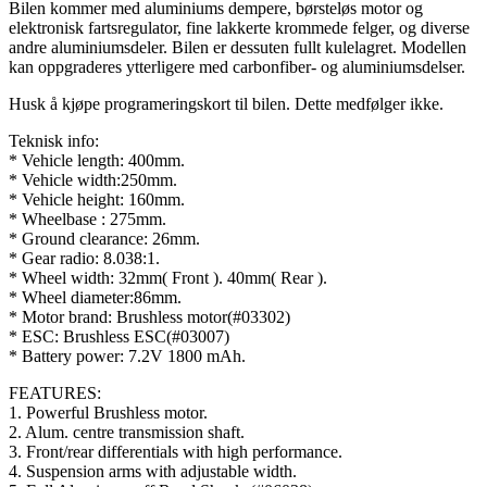
Bilen kommer med aluminiums dempere, børsteløs motor og
elektronisk fartsregulator, fine lakkerte krommede felger, og diverse
andre aluminiumsdeler. Bilen er dessuten fullt kulelagret. Modellen
kan oppgraderes ytterligere med carbonfiber- og aluminiumsdelser.
Husk å kjøpe programeringskort til bilen. Dette medfølger ikke.
Teknisk info:
* Vehicle length: 400mm.
* Vehicle width:250mm.
* Vehicle height: 160mm.
* Wheelbase : 275mm.
* Ground clearance: 26mm.
* Gear radio: 8.038:1.
* Wheel width: 32mm( Front ). 40mm( Rear ).
* Wheel diameter:86mm.
* Motor brand: Brushless motor(#03302)
* ESC: Brushless ESC(#03007)
* Battery power: 7.2V 1800 mAh.
FEATURES:
1. Powerful Brushless motor.
2. Alum. centre transmission shaft.
3. Front/rear differentials with high performance.
4. Suspension arms with adjustable width.