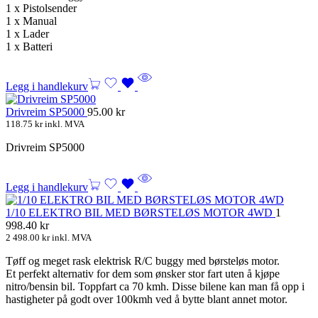
1 x Pistolsender
1 x Manual
1 x Lader
1 x Batteri
Legg i handlekurv
Drivreim SP5000
95.00
kr
118.75
kr
inkl. MVA
Drivreim SP5000
Legg i handlekurv
1/10 ELEKTRO BIL MED BØRSTELØS MOTOR 4WD
1
998.40
kr
2 498.00
kr
inkl. MVA
Tøff og meget rask elektrisk R/C buggy med børsteløs motor.
Et perfekt alternativ for dem som ønsker stor fart uten å kjøpe
nitro/bensin bil. Toppfart ca 70 kmh. Disse bilene kan man få opp i
hastigheter på godt over 100kmh ved å bytte blant annet motor.