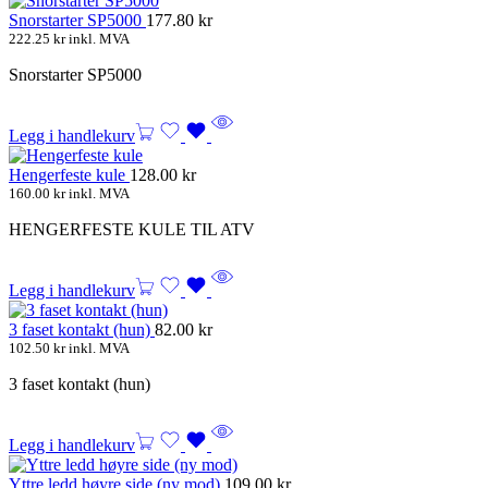
Snorstarter SP5000
177.80
kr
222.25
kr
inkl. MVA
Snorstarter SP5000
Legg i handlekurv
Hengerfeste kule
128.00
kr
160.00
kr
inkl. MVA
HENGERFESTE KULE TIL ATV
Legg i handlekurv
3 faset kontakt (hun)
82.00
kr
102.50
kr
inkl. MVA
3 faset kontakt (hun)
Legg i handlekurv
Yttre ledd høyre side (ny mod)
109.00
kr