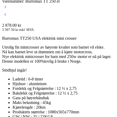
Varenummer: Burromax TT 250 el
2 878.00
kr
3 597.50
kr
inkl. MVA
Burromax TT250 USA elektrisk mini crosser
Utrolig fin minicrosser av høyeste kvaliet som barnet vil elske.
Nå kan barnet leve ut drømmen om å kjøre motorcross.
Nye elektrisk minicrosser for barn med 250w motor er nå på lager.
Denne modellen er 100%lovlig å bruke i Norge.
Stödhjul ingår!
Ladetid : 6-8 timer
Hjulnav : aluminium
Fordekk og Felgstørrelse : 12 ½ x 2,75
Bakdekk og Felgstørrelse : 12 ½ x 2,75
Gass på høyrehåndtak
Maks belastning : 45kg
Kjørelengde : 20km
Produktets størrelse : 1080x565x770mm
GW / NW : 25 / 22KGS