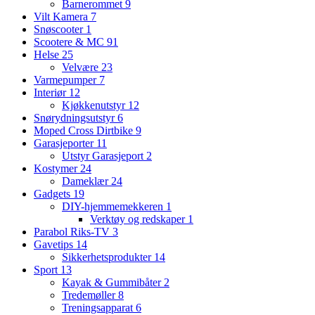
Barnerommet
9
Vilt Kamera
7
Snøscooter
1
Scootere & MC
91
Helse
25
Velvære
23
Varmepumper
7
Interiør
12
Kjøkkenutstyr
12
Snørydningsutstyr
6
Moped Cross Dirtbike
9
Garasjeporter
11
Utstyr Garasjeport
2
Kostymer
24
Dameklær
24
Gadgets
19
DIY-hjemmemekkeren
1
Verktøy og redskaper
1
Parabol Riks-TV
3
Gavetips
14
Sikkerhetsprodukter
14
Sport
13
Kayak & Gummibåter
2
Tredemøller
8
Treningsapparat
6