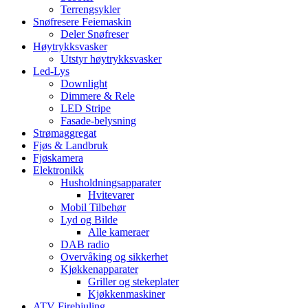
Terrengsykler
Snøfresere Feiemaskin
Deler Snøfreser
Høytrykksvasker
Utstyr høytrykksvasker
Led-Lys
Downlight
Dimmere & Rele
LED Stripe
Fasade-belysning
Strømaggregat
Fjøs & Landbruk
Fjøskamera
Elektronikk
Husholdningsapparater
Hvitevarer
Mobil Tilbehør
Lyd og Bilde
Alle kameraer
DAB radio
Overvåking og sikkerhet
Kjøkkenapparater
Griller og stekeplater
Kjøkkenmaskiner
ATV Firehjuling