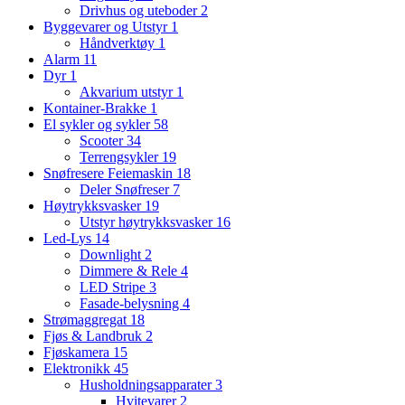
Drivhus og uteboder
2
Byggevarer og Utstyr
1
Håndverktøy
1
Alarm
11
Dyr
1
Akvarium utstyr
1
Kontainer-Brakke
1
El sykler og sykler
58
Scooter
34
Terrengsykler
19
Snøfresere Feiemaskin
18
Deler Snøfreser
7
Høytrykksvasker
19
Utstyr høytrykksvasker
16
Led-Lys
14
Downlight
2
Dimmere & Rele
4
LED Stripe
3
Fasade-belysning
4
Strømaggregat
18
Fjøs & Landbruk
2
Fjøskamera
15
Elektronikk
45
Husholdningsapparater
3
Hvitevarer
2