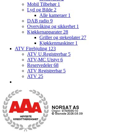
Mobil Tilbehør
1
Lyd og Bilde
2
Alle kameraer
1
DAB radio
9
Overvåking og sikkerhet
1
Kjøkkenapparater
28
Griller og stekeplater
27
Kjøkkenmaskiner
1
ATV Firehjuling
123
ATV U.Registrerbar
5
ATV-MC Utstyr
6
Reservedeler
68
ATV Registrerbar
5
ATV
25