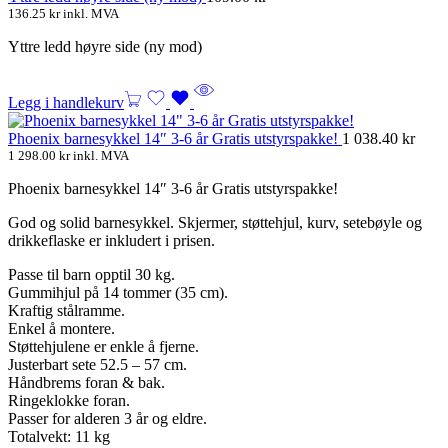
136.25
kr
inkl. MVA
Yttre ledd høyre side (ny mod)
Legg i handlekurv
Phoenix barnesykkel 14″ 3-6 år Gratis utstyrspakke!
1 038.40
kr
1 298.00
kr
inkl. MVA
Phoenix barnesykkel 14″ 3-6 år Gratis utstyrspakke!
God og solid barnesykkel. Skjermer, støttehjul, kurv, setebøyle og
drikkeflaske er inkludert i prisen.
Passe til barn opptil 30 kg.
Gummihjul på 14 tommer (35 cm).
Kraftig stålramme.
Enkel å montere.
Støttehjulene er enkle å fjerne.
Justerbart sete 52.5 – 57 cm.
Håndbrems foran & bak.
Ringeklokke foran.
Passer for alderen 3 år og eldre.
Totalvekt: 11 kg