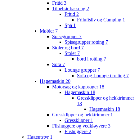
Fritid
3
Tilbehør basseng
2
Fritid
2
Friluftsliv og Camping
1
Spa
1
Møbler
7
Spisegrupper
7
Spisegrupper rotting
7
Stoler og bord
7
Stoler
7
bord i rotting
7
Sofa
7
Lounge grupper
7
Sofa og Lounge i rotting
7
Hagemaskin
20
Motorsag og kappsager
18
Hagemaskin
18
Gressklipper og hekktrimmer
18
Hagemaskin
18
Gressklipper og hekktrimmer
1
Gressklipper
1
Flishuggere og vedkløyvere
3
Flishuggere
2
Hageutstyr
1