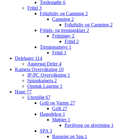
Tredemølle
6
Fritid
3
Friluftsliv og Camping
2
Camping
2
Friluftsliv og Camping
2
Fritids- og treningsklær
2
Fritidstøy
2
Fritid
2
Treningsutstyr
1
Fritid
1
Delelager
114
Aggregat Deler
4
Kamera Overvåkning
10
IP-PC Overvåkning
1
Spionkamera
2
Opptak Lagring
1
Hage
77
Utemiljø
67
Grill og Varme
27
Grill
27
Hagedekor
1
Møbler
1
Paviljong og skjerming
1
SPA
3
Basseng og Spa
1