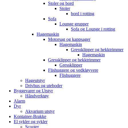
Stoler og bord
Stoler
bord i rotting
Sofa
Lounge grupper
Sofa og Lounge i rotting
Hagemaskin
Motorsag og kappsager
Hagemaskin
Gressklipper og hekktrimmer
Hagemaskin
Gressklipper og hekktrimmer
Gressklipper
Flishuggere og vedkløyvere
Flishuggere
Hageutstyr
Drivhus og uteboder
Byggevarer og Utstyr
Håndverktøy
Alarm
Dyr
Akvarium utstyr
Kontainer-Brakke
El sykler og sykler
Scooter