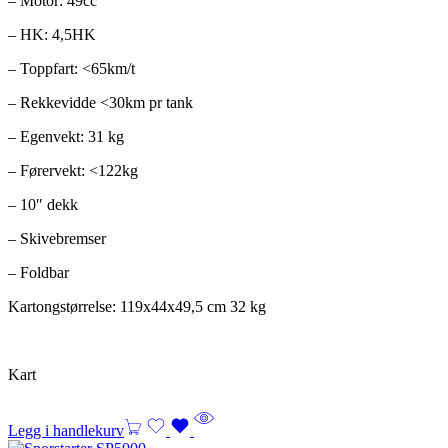
– Motor: 49cc
– HK: 4,5HK
– Toppfart: <65km/t
– Rekkevidde <30km pr tank
– Egenvekt: 31 kg
– Førervekt: <122kg
– 10″ dekk
– Skivebremser
– Foldbar
Kartongstørrelse: 119x44x49,5 cm 32 kg
Kart
Legg i handlekurv