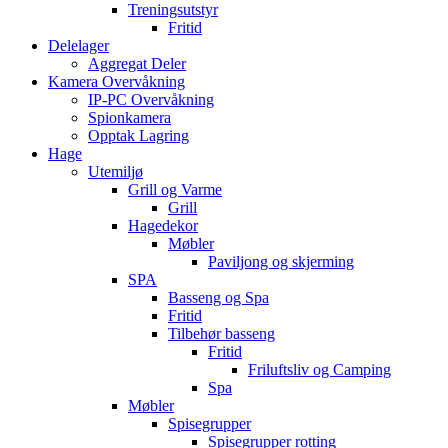
Treningsutstyr
Fritid
Delelager
Aggregat Deler
Kamera Overvåkning
IP-PC Overvåkning
Spionkamera
Opptak Lagring
Hage
Utemiljø
Grill og Varme
Grill
Hagedekor
Møbler
Paviljong og skjerming
SPA
Basseng og Spa
Fritid
Tilbehør basseng
Fritid
Friluftsliv og Camping
Spa
Møbler
Spisegrupper
Spisegrupper rotting