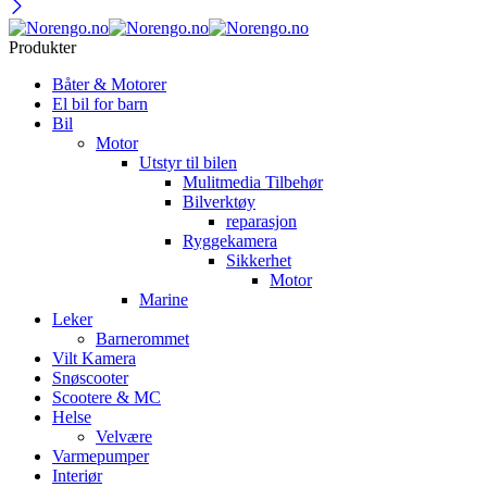
Produkter
Båter & Motorer
El bil for barn
Bil
Motor
Utstyr til bilen
Mulitmedia Tilbehør
Bilverktøy
reparasjon
Ryggekamera
Sikkerhet
Motor
Marine
Leker
Barnerommet
Vilt Kamera
Snøscooter
Scootere & MC
Helse
Velvære
Varmepumper
Interiør