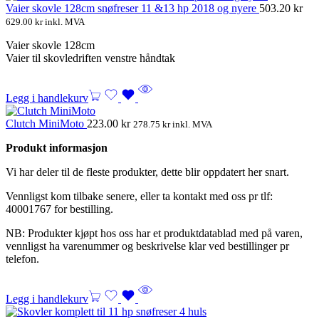
Vaier skovle 128cm snøfreser 11 &13 hp 2018 og nyere
503.20
kr
629.00
kr
inkl. MVA
Vaier skovle 128cm
Vaier til skovledriften venstre håndtak
Legg i handlekurv
Clutch MiniMoto
223.00
kr
278.75
kr
inkl. MVA
Produkt informasjon
Vi har deler til de fleste produkter, dette blir oppdatert her snart.
Vennligst kom tilbake senere, eller ta kontakt med oss pr tlf:
40001767 for bestilling.
NB: Produkter kjøpt hos oss har et produktdatablad med på varen,
vennligst ha varenummer og beskrivelse klar ved bestillinger pr
telefon.
Legg i handlekurv