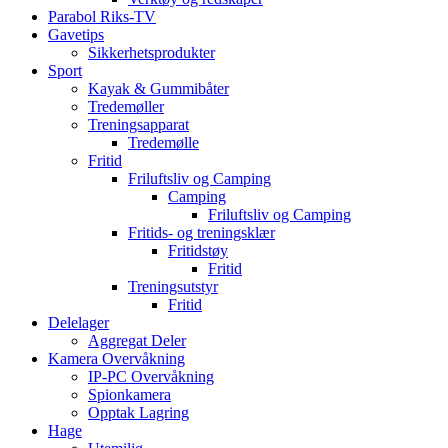
Parabol Riks-TV
Gavetips
Sikkerhetsprodukter
Sport
Kayak & Gummibåter
Tredemøller
Treningsapparat
Tredemølle
Fritid
Friluftsliv og Camping
Camping
Friluftsliv og Camping
Fritids- og treningsklær
Fritidstøy
Fritid
Treningsutstyr
Fritid
Delelager
Aggregat Deler
Kamera Overvåkning
IP-PC Overvåkning
Spionkamera
Opptak Lagring
Hage