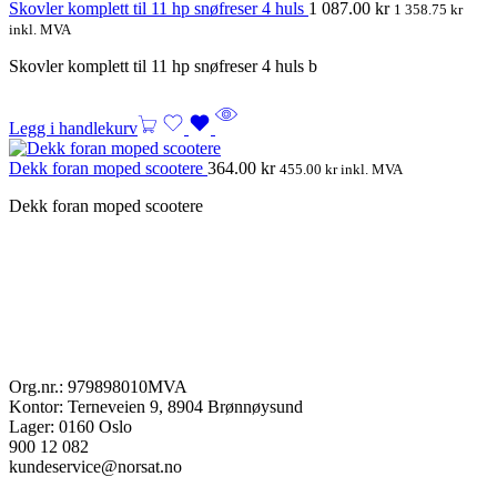
Skovler komplett til 11 hp snøfreser 4 huls
1 087.00
kr
1 358.75
kr
inkl. MVA
Skovler komplett til 11 hp snøfreser 4 huls b
Legg i handlekurv
Dekk foran moped scootere
364.00
kr
455.00
kr
inkl. MVA
Dekk foran moped scootere
Org.nr.: 979898010MVA
Kontor: Terneveien 9, 8904 Brønnøysund
Lager: 0160 Oslo
900 12 082
kundeservice@norsat.no