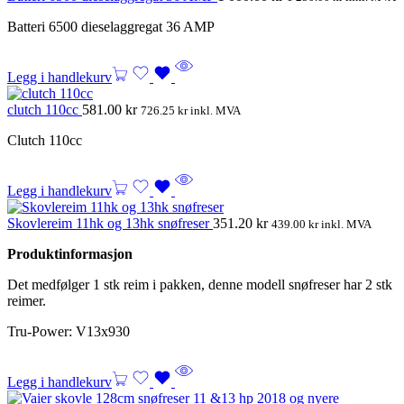
Batteri 6500 dieselaggregat 36 AMP
Legg i handlekurv
clutch 110cc
581.00
kr
726.25
kr
inkl. MVA
Clutch 110cc
Legg i handlekurv
Skovlereim 11hk og 13hk snøfreser
351.20
kr
439.00
kr
inkl. MVA
Produktinformasjon
Det medfølger 1 stk reim i pakken, denne modell snøfreser har 2 stk
reimer.
Tru-Power: V13x930
Legg i handlekurv