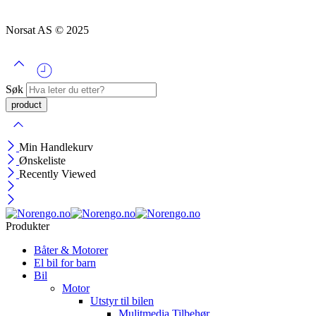
Norsat AS © 2025
Søk
Min Handlekurv
Ønskeliste
Recently Viewed
Produkter
Båter & Motorer
El bil for barn
Bil
Motor
Utstyr til bilen
Mulitmedia Tilbehør