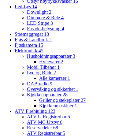
Utstyr høytrykksvasker
16
Led-Lys
14
Downlight
2
Dimmere & Rele
4
LED Stripe
3
Fasade-belysning
4
Strømaggregat
18
Fjøs & Landbruk
2
Fjøskamera
15
Elektronikk
45
Husholdningsapparater
3
Hvitevarer
2
Mobil Tilbehør
1
Lyd og Bilde
2
Alle kameraer
1
DAB radio
9
Overvåking og sikkerhet
1
Kjøkkenapparater
28
Griller og stekeplater
27
Kjøkkenmaskiner
1
ATV Firehjuling
123
ATV U.Registrerbar
5
ATV-MC Utstyr
6
Reservedeler
68
ATV Registrerbar
5