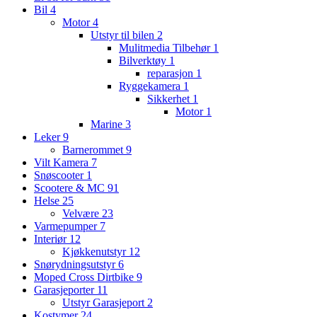
Bil
4
Motor
4
Utstyr til bilen
2
Mulitmedia Tilbehør
1
Bilverktøy
1
reparasjon
1
Ryggekamera
1
Sikkerhet
1
Motor
1
Marine
3
Leker
9
Barnerommet
9
Vilt Kamera
7
Snøscooter
1
Scootere & MC
91
Helse
25
Velvære
23
Varmepumper
7
Interiør
12
Kjøkkenutstyr
12
Snørydningsutstyr
6
Moped Cross Dirtbike
9
Garasjeporter
11
Utstyr Garasjeport
2
Kostymer
24