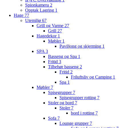
Spionkamera
2
Opptak Lagring
1
Hage
77
Utemiljø
67
Grill og Varme
27
Grill
27
Hagedekor
1
Møbler
1
Paviljong og skjerming
1
SPA
3
Basseng og Spa
1
Fritid
3
Tilbehør basseng
2
Fritid
2
Friluftsliv og Camping
1
Spa
1
Møbler
7
Spisegrupper
7
Spisegrupper rotting
7
Stoler og bord
7
Stoler
7
bord i rotting
7
Sofa
7
Lounge grupper
7