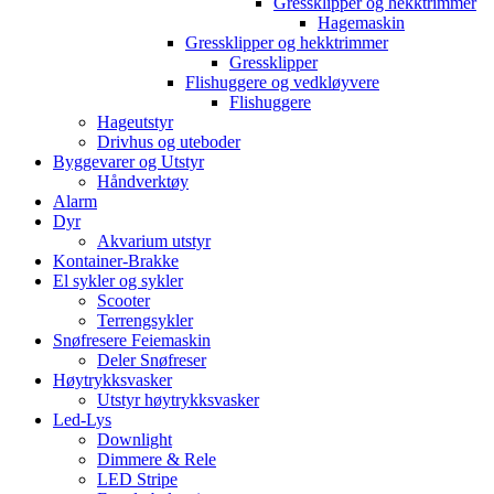
Gressklipper og hekktrimmer
Hagemaskin
Gressklipper og hekktrimmer
Gressklipper
Flishuggere og vedkløyvere
Flishuggere
Hageutstyr
Drivhus og uteboder
Byggevarer og Utstyr
Håndverktøy
Alarm
Dyr
Akvarium utstyr
Kontainer-Brakke
El sykler og sykler
Scooter
Terrengsykler
Snøfresere Feiemaskin
Deler Snøfreser
Høytrykksvasker
Utstyr høytrykksvasker
Led-Lys
Downlight
Dimmere & Rele
LED Stripe