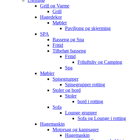
Utemiljø
Grill og Varme
Grill
Hagedekor
Møbler
Paviljong og skjerming
SPA
Basseng og Spa
Fritid
Tilbehør basseng
Fritid
Friluftsliv og Camping
Spa
Møbler
Spisegrupper
Spisegrupper rotting
Stoler og bord
Stoler
bord i rotting
Sofa
Lounge grupper
Sofa og Lounge i rotting
Hagemaskin
Motorsag og kappsager
Hagemaskin