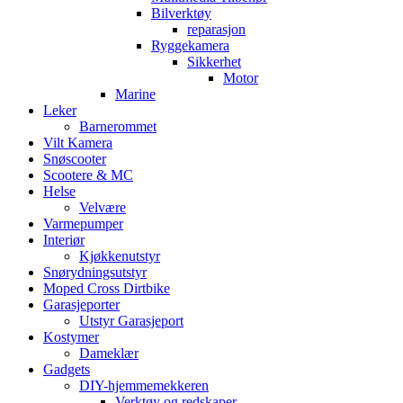
Bilverktøy
reparasjon
Ryggekamera
Sikkerhet
Motor
Marine
Leker
Barnerommet
Vilt Kamera
Snøscooter
Scootere & MC
Helse
Velvære
Varmepumper
Interiør
Kjøkkenutstyr
Snørydningsutstyr
Moped Cross Dirtbike
Garasjeporter
Utstyr Garasjeport
Kostymer
Dameklær
Gadgets
DIY-hjemmemekkeren
Verktøy og redskaper