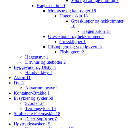
Sofa og Lounge i rotting
7
Hagemaskin
20
Motorsag og kappsager
18
Hagemaskin
18
Gressklipper og hekktrimmer
18
Hagemaskin
18
Gressklipper og hekktrimmer
1
Gressklipper
1
Flishuggere og vedkløyvere
3
Flishuggere
2
Hageutstyr
1
Drivhus og uteboder
2
Byggevarer og Utstyr
1
Håndverktøy
1
Alarm
11
Dyr
1
Akvarium utstyr
1
Kontainer-Brakke
1
El sykler og sykler
58
Scooter
34
Terrengsykler
19
Snøfresere Feiemaskin
18
Deler Snøfreser
7
Høytrykksvasker
19