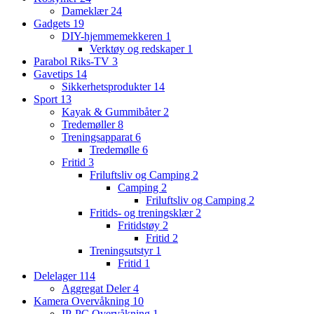
Dameklær
24
Gadgets
19
DIY-hjemmemekkeren
1
Verktøy og redskaper
1
Parabol Riks-TV
3
Gavetips
14
Sikkerhetsprodukter
14
Sport
13
Kayak & Gummibåter
2
Tredemøller
8
Treningsapparat
6
Tredemølle
6
Fritid
3
Friluftsliv og Camping
2
Camping
2
Friluftsliv og Camping
2
Fritids- og treningsklær
2
Fritidstøy
2
Fritid
2
Treningsutstyr
1
Fritid
1
Delelager
114
Aggregat Deler
4
Kamera Overvåkning
10
IP-PC Overvåkning
1