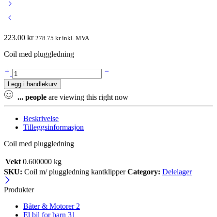
223.00
kr
278.75
kr
inkl. MVA
Coil med pluggledning
Coil
med
Legg i handlekurv
pluggledning
quantity
...
people
are viewing this right now
Beskrivelse
Tilleggsinformasjon
Coil med pluggledning
Vekt
0.600000 kg
SKU:
Coil m/ pluggledning kantklipper
Category:
Delelager
Produkter
Båter & Motorer
2
El bil for barn
31