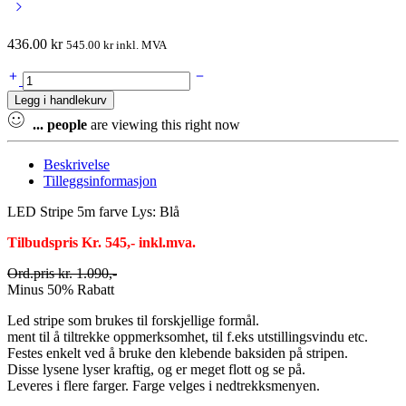
436.00
kr
545.00
kr
inkl. MVA
LED
Stripe
Legg i handlekurv
5m
farve
...
people
are viewing this right now
Lys:
Blå
Beskrivelse
quantity
Tilleggsinformasjon
LED Stripe 5m farve Lys: Blå
Tilbudspris Kr. 545,- inkl.mva.
Ord.pris kr. 1.090,-
Minus 50% Rabatt
Led stripe som brukes til forskjellige formål.
ment til å tiltrekke oppmerksomhet, til f.eks utstillingsvindu etc.
Festes enkelt ved å bruke den klebende baksiden på stripen.
Disse lysene lyser kraftig, og er meget flott og se på.
Leveres i flere farger. Farge velges i nedtrekksmenyen.