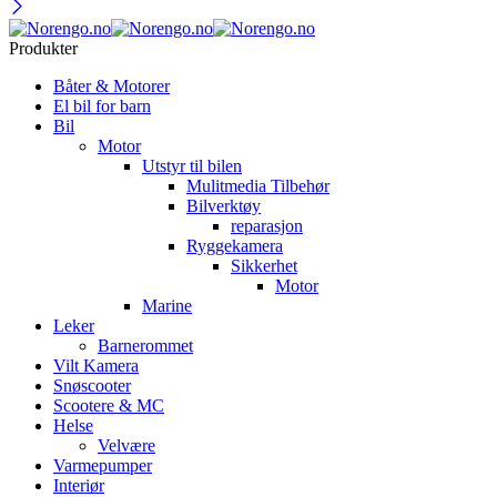
Produkter
Båter & Motorer
El bil for barn
Bil
Motor
Utstyr til bilen
Mulitmedia Tilbehør
Bilverktøy
reparasjon
Ryggekamera
Sikkerhet
Motor
Marine
Leker
Barnerommet
Vilt Kamera
Snøscooter
Scootere & MC
Helse
Velvære
Varmepumper
Interiør