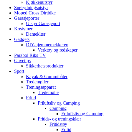
Kjøkkenutstyr
Snørydningsutstyr
Moped Cross Dirtbike
Garasjeporter
Utstyr Garasjeport
Kostymer
Dameklær
Gadgets
DIY-hjemmemekkeren
Verktøy og redskaper
Parabol Riks-TV
Gavetips
Sikkerhetsprodukter
Sport
Kayak & Gummibåter
Tredemøller
Treningsapparat
Tredemølle
Fritid
Friluftsliv og Camping
Camping
Friluftsliv og Camping
Fritids- og treningsklær
Fritidstøy
Fritid