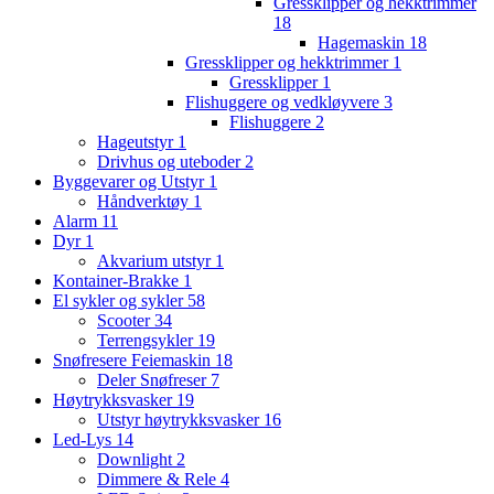
Gressklipper og hekktrimmer
18
Hagemaskin
18
Gressklipper og hekktrimmer
1
Gressklipper
1
Flishuggere og vedkløyvere
3
Flishuggere
2
Hageutstyr
1
Drivhus og uteboder
2
Byggevarer og Utstyr
1
Håndverktøy
1
Alarm
11
Dyr
1
Akvarium utstyr
1
Kontainer-Brakke
1
El sykler og sykler
58
Scooter
34
Terrengsykler
19
Snøfresere Feiemaskin
18
Deler Snøfreser
7
Høytrykksvasker
19
Utstyr høytrykksvasker
16
Led-Lys
14
Downlight
2
Dimmere & Rele
4