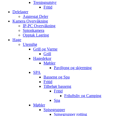
Treningsutstyr
Fritid
Delelager
Aggregat Deler
Kamera Overvåkning
IP-PC Overvåkning
Spionkamera
Opptak Lagring
Hage
Utemiljø
Grill og Varme
Grill
Hagedekor
Møbler
Paviljong og skjerming
SPA
Basseng og Spa
Fritid
Tilbehør basseng
Fritid
Friluftsliv og Camping
Spa
Møbler
Spisegrupper
Spisegrupper rotting