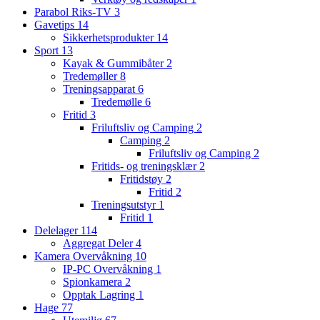
Parabol Riks-TV
3
Gavetips
14
Sikkerhetsprodukter
14
Sport
13
Kayak & Gummibåter
2
Tredemøller
8
Treningsapparat
6
Tredemølle
6
Fritid
3
Friluftsliv og Camping
2
Camping
2
Friluftsliv og Camping
2
Fritids- og treningsklær
2
Fritidstøy
2
Fritid
2
Treningsutstyr
1
Fritid
1
Delelager
114
Aggregat Deler
4
Kamera Overvåkning
10
IP-PC Overvåkning
1
Spionkamera
2
Opptak Lagring
1
Hage
77