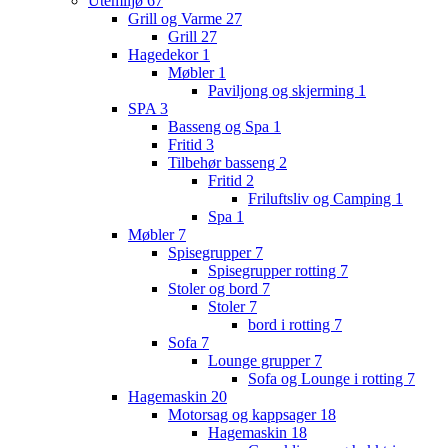
Utemiljø
67
Grill og Varme
27
Grill
27
Hagedekor
1
Møbler
1
Paviljong og skjerming
1
SPA
3
Basseng og Spa
1
Fritid
3
Tilbehør basseng
2
Fritid
2
Friluftsliv og Camping
1
Spa
1
Møbler
7
Spisegrupper
7
Spisegrupper rotting
7
Stoler og bord
7
Stoler
7
bord i rotting
7
Sofa
7
Lounge grupper
7
Sofa og Lounge i rotting
7
Hagemaskin
20
Motorsag og kappsager
18
Hagemaskin
18