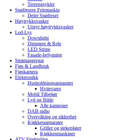
Terrengsykler
Snøfresere Feiemaskin
Deler Snøfreser
Høytrykksvasker
Utstyr høytrykksvasker
Led-Lys
Downlight
Dimmere & Rele
LED Stripe
Fasade-belysning
Strømaggregat
Fjøs & Landbruk
Fjøskamera
Elektronikk
Husholdningsapparater
Hvitevarer
Mobil Tilbehør
Lyd og Bilde
Alle kameraer
DAB radio
Overvåking og sikkerhet
Kjøkkenapparater
Griller og stekeplater
Kjøkkenmaskiner
ATV Firehjuling