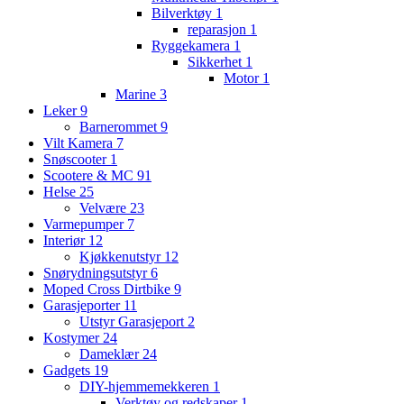
Bilverktøy
1
reparasjon
1
Ryggekamera
1
Sikkerhet
1
Motor
1
Marine
3
Leker
9
Barnerommet
9
Vilt Kamera
7
Snøscooter
1
Scootere & MC
91
Helse
25
Velvære
23
Varmepumper
7
Interiør
12
Kjøkkenutstyr
12
Snørydningsutstyr
6
Moped Cross Dirtbike
9
Garasjeporter
11
Utstyr Garasjeport
2
Kostymer
24
Dameklær
24
Gadgets
19
DIY-hjemmemekkeren
1
Verktøy og redskaper
1