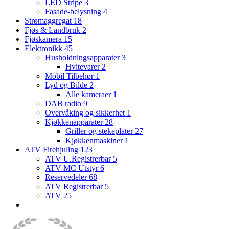
LED Stripe
3
Fasade-belysning
4
Strømaggregat
18
Fjøs & Landbruk
2
Fjøskamera
15
Elektronikk
45
Husholdningsapparater
3
Hvitevarer
2
Mobil Tilbehør
1
Lyd og Bilde
2
Alle kameraer
1
DAB radio
9
Overvåking og sikkerhet
1
Kjøkkenapparater
28
Griller og stekeplater
27
Kjøkkenmaskiner
1
ATV Firehjuling
123
ATV U.Registrerbar
5
ATV-MC Utstyr
6
Reservedeler
68
ATV Registrerbar
5
ATV
25