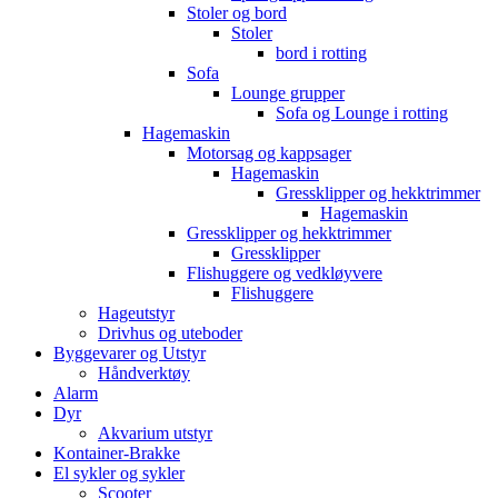
Stoler og bord
Stoler
bord i rotting
Sofa
Lounge grupper
Sofa og Lounge i rotting
Hagemaskin
Motorsag og kappsager
Hagemaskin
Gressklipper og hekktrimmer
Hagemaskin
Gressklipper og hekktrimmer
Gressklipper
Flishuggere og vedkløyvere
Flishuggere
Hageutstyr
Drivhus og uteboder
Byggevarer og Utstyr
Håndverktøy
Alarm
Dyr
Akvarium utstyr
Kontainer-Brakke
El sykler og sykler
Scooter