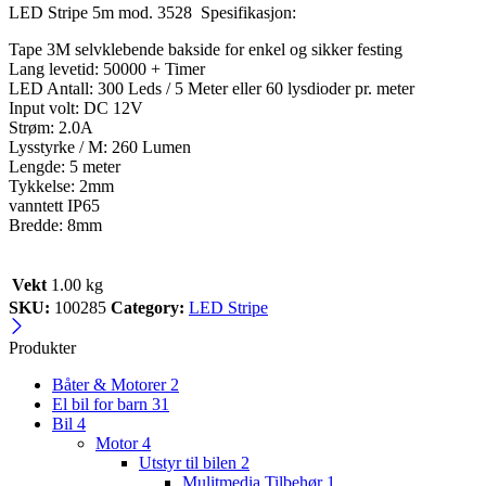
LED Stripe 5m mod. 3528 Spesifikasjon:
Tape 3M selvklebende bakside for enkel og sikker festing
Lang levetid: 50000 + Timer
LED Antall: 300 Leds / 5 Meter eller 60 lysdioder pr. meter
Input volt: DC 12V
Strøm: 2.0A
Lysstyrke / M: 260 Lumen
Lengde: 5 meter
Tykkelse: 2mm
vanntett IP65
Bredde: 8mm
Vekt
1.00 kg
SKU:
100285
Category:
LED Stripe
Produkter
Båter & Motorer
2
El bil for barn
31
Bil
4
Motor
4
Utstyr til bilen
2
Mulitmedia Tilbehør
1