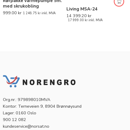
Rørpakke varmepumpe 5m.
med skrukobling
Living MSA-24
999.00
kr
1 248.75
kr
inkl. MVA
14 399.20
kr
17 999.00
kr
inkl. MVA
Org.nr.: 979898010MVA
Kontor: Terneveien 9, 8904 Brønnøysund
Lager: 0160 Oslo
900 12 082
kundeservice@norsat.no