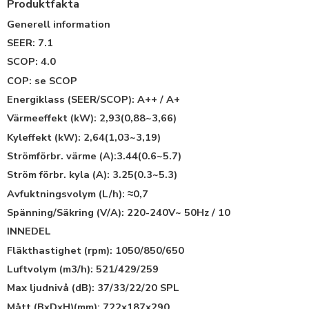
Produktfakta
Generell information
SEER: 7.1
SCOP: 4.0
COP: se SCOP
Energiklass (SEER/SCOP): A++ / A+
Värmeeffekt (kW): 2,93(0,88~3,66)
Kyleffekt (kW): 2,64(1,03~3,19)
Strömförbr. värme (A):3.44(0.6~5.7)
Ström förbr. kyla (A): 3.25(0.3~5.3)
Avfuktningsvolym (L/h): ≈0,7
Spänning/Säkring (V/A): 220-240V~ 50Hz / 10
INNEDEL
Fläkthastighet (rpm): 1050/850/650
Luftvolym (m3/h): 521/429/259
Max ljudnivå (dB): 37/33/22/20 SPL
Mått (BxDxH)(mm): 722x187x290