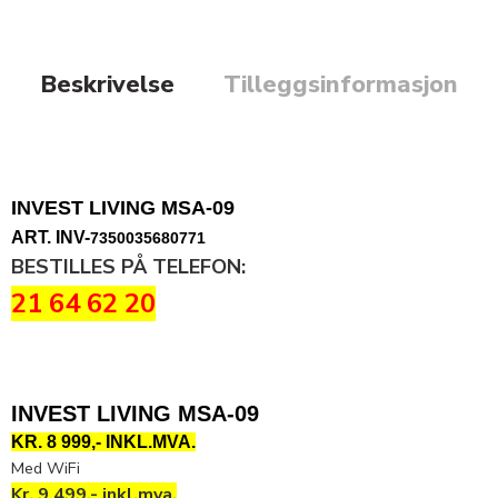
Beskrivelse
Tilleggsinformasjon
INVEST LIVING MSA-09
ART. INV-
7350035680771
BESTILLES PÅ TELEFON:
21 64 62 20
INVEST LIVING MSA-09
KR. 8 999,- INKL.MVA.
Med WiFi
Kr. 9 499,- inkl.mva.