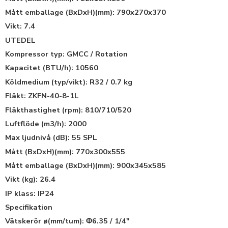
Mått emballage (BxDxH)(mm): 790x270x370
Vikt: 7.4
UTEDEL
Kompressor typ: GMCC / Rotation
Kapacitet (BTU/h): 10560
Köldmedium (typ/vikt): R32 / 0.7 kg
Fläkt: ZKFN-40-8-1L
Fläkthastighet (rpm): 810/710/520
Luftflöde (m3/h): 2000
Max ljudnivå (dB): 55 SPL
Mått (BxDxH)(mm): 770x300x555
Mått emballage (BxDxH)(mm): 900x345x585
Vikt (kg): 26.4
IP klass: IP24
Specifikation
Vätskerör ø(mm/tum): Φ6.35 / 1/4″