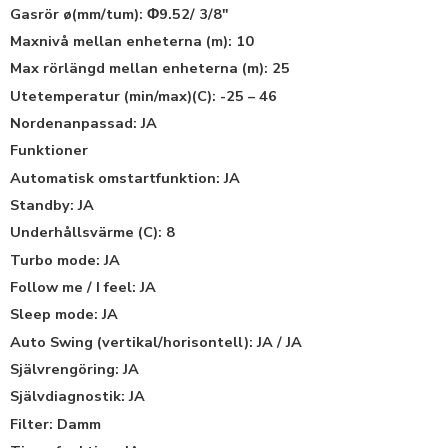
Gasrör ø(mm/tum): Φ9.52/ 3/8″
Maxnivå mellan enheterna (m): 10
Max rörlängd mellan enheterna (m): 25
Utetemperatur (min/max)(C): -25 – 46
Nordenanpassad: JA
Funktioner
Automatisk omstartfunktion: JA
Standby: JA
Underhållsvärme (C): 8
Turbo mode: JA
Follow me / I feel: JA
Sleep mode: JA
Auto Swing (vertikal/horisontell): JA / JA
Självrengöring: JA
Självdiagnostik: JA
Filter: Damm