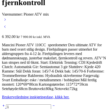
fjernkontroll
Varenummer: Pioner ATV mix
6 392.00
kr
7 990.00
kr
inkl. MVA
Mancini Pioner ATV 110CC speedometer Den ultimate ATV for
barn med svært stilig design. Firehjulingen passer utmerket for
aldersgruppen fra 4-12 år. Firehjulingen leveres med
dødmannsknapp, justerbar maksfart, fjernkontroll og revers. ATV’N
kan strupes ned til 6kmt. Start: Elektrisk Tenning: CDI Kjededrift
Clutch: Automatisk Gir: Semiautomat 3 gir Sluttdrev: Kjede 420
Ramme: Stål Dekk foran: 145/7-6 Dekk bak: 145/70-6 Forbremse:
Trommelbremse Bakbrems: Hydraulisk skivebremse Fargevalg:
Svart Emballasje: eske / metallrammen / bobleplast Mål ferdig
montert: 120*69*80cm Kartongstørrelse: 115*72*59cm
Setehøyde:68cm Bruttovekt:80kg Netovekt:72kg
Brukerveiledning innkjøringsfase, klikk her.
Pioner