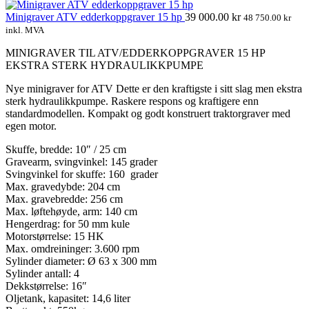
Minigraver ATV edderkoppgraver 15 hp
39 000.00
kr
48 750.00
kr
inkl. MVA
MINIGRAVER TIL ATV/EDDERKOPPGRAVER 15 HP
EKSTRA STERK HYDRAULIKKPUMPE
Nye minigraver for ATV Dette er den kraftigste i sitt slag men ekstra
sterk hydraulikkpumpe. Raskere respons og kraftigere enn
standardmodellen. Kompakt og godt konstruert traktorgraver med
egen motor.
Skuffe, bredde: 10″ / 25 cm
Gravearm, svingvinkel: 145 grader
Svingvinkel for skuffe: 160 grader
Max. gravedybde: 204 cm
Max. gravebredde: 256 cm
Max. løftehøyde, arm: 140 cm
Hengerdrag: for 50 mm kule
Motorstørrelse: 15 HK
Max. omdreininger: 3.600 rpm
Sylinder diameter: Ø 63 x 300 mm
Sylinder antall: 4
Dekkstørrelse: 16″
Oljetank, kapasitet: 14,6 liter