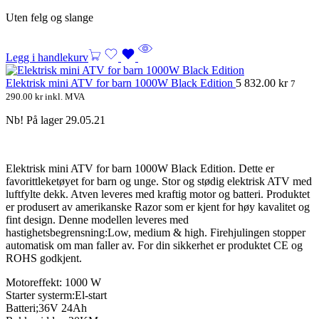
Uten felg og slange
Legg i handlekurv
Elektrisk mini ATV for barn 1000W Black Edition
5 832.00
kr
7
290.00
kr
inkl. MVA
Nb! På lager 29.05.21
Elektrisk mini ATV for barn 1000W Black Edition. Dette er
favorittleketøyet for barn og unge. Stor og stødig elektrisk ATV med
luftfylte dekk. Atven leveres med kraftig motor og batteri. Produktet
er produsert av amerikanske Razor som er kjent for høy kavalitet og
fint design. Denne modellen leveres med
hastighetsbegrensning:Low, medium & high. Firehjulingen stopper
automatisk om man faller av. For din sikkerhet er produktet CE og
ROHS godkjent.
Motoreffekt: 1000 W
Starter systerm:El-start
Batteri;36V 24Ah