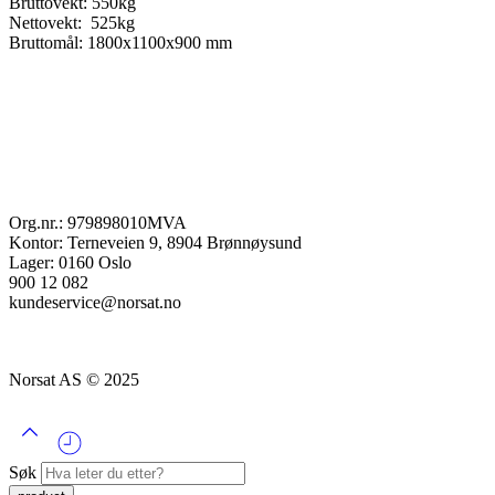
Bruttovekt: 550kg
Nettovekt: 525kg
Bruttomål: 1800x1100x900 mm
Org.nr.: 979898010MVA
Kontor: Terneveien 9, 8904 Brønnøysund
Lager: 0160 Oslo
900 12 082
kundeservice@norsat.no
Norsat AS © 2025
Søk