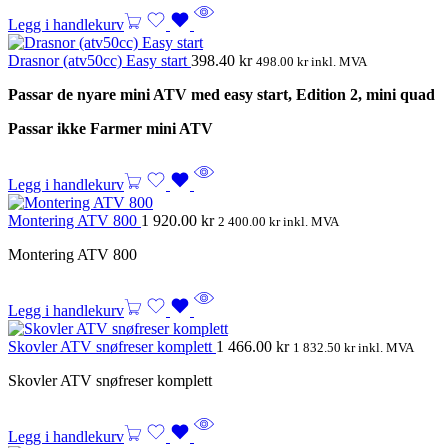
Legg i handlekurv
Drasnor (atv50cc) Easy start
398.40
kr
498.00
kr
inkl. MVA
Passar de nyare mini ATV med easy start, Edition 2, mini quad
Passar ikke Farmer mini ATV
Legg i handlekurv
Montering ATV 800
1 920.00
kr
2 400.00
kr
inkl. MVA
Montering ATV 800
Legg i handlekurv
Skovler ATV snøfreser komplett
1 466.00
kr
1 832.50
kr
inkl. MVA
Skovler ATV snøfreser komplett
Legg i handlekurv