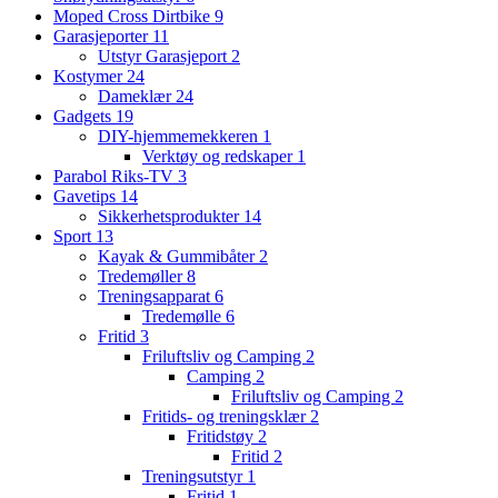
Moped Cross Dirtbike
9
Garasjeporter
11
Utstyr Garasjeport
2
Kostymer
24
Dameklær
24
Gadgets
19
DIY-hjemmemekkeren
1
Verktøy og redskaper
1
Parabol Riks-TV
3
Gavetips
14
Sikkerhetsprodukter
14
Sport
13
Kayak & Gummibåter
2
Tredemøller
8
Treningsapparat
6
Tredemølle
6
Fritid
3
Friluftsliv og Camping
2
Camping
2
Friluftsliv og Camping
2
Fritids- og treningsklær
2
Fritidstøy
2
Fritid
2
Treningsutstyr
1
Fritid
1