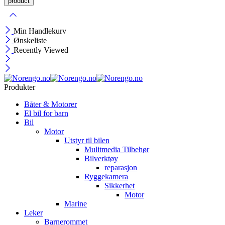
Min Handlekurv
Ønskeliste
Recently Viewed
Produkter
Båter & Motorer
El bil for barn
Bil
Motor
Utstyr til bilen
Mulitmedia Tilbehør
Bilverktøy
reparasjon
Ryggekamera
Sikkerhet
Motor
Marine
Leker
Barnerommet