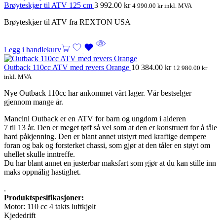
Brøyteskjær til ATV 125 cm
3 992.00
kr
4 990.00
kr
inkl. MVA
Brøyteskjær til ATV fra REXTON USA
Legg i handlekurv
Outback 110cc ATV med revers Orange
10 384.00
kr
12 980.00
kr
inkl. MVA
Nye Outback 110cc har ankommet vårt lager. Vår bestselger
gjennom mange år.
Mancini Outback er en ATV for barn og ungdom i alderen
7 til 13 år. Den er meget tøff så vel som at den er konstruert for å tåle
hard påkjenning. Den er blant annet utstyrt med kraftige dempere
foran og bak og forsterket chassi, som gjør at den tåler en støyt om
uhellet skulle inntreffe.
Du har blant annet en justerbar maksfart som gjør at du kan stille inn
maks oppnålig hastighet.
.
Produktspesifikasjoner:
Motor: 110 cc 4 takts luftkjølt
Kjededrift