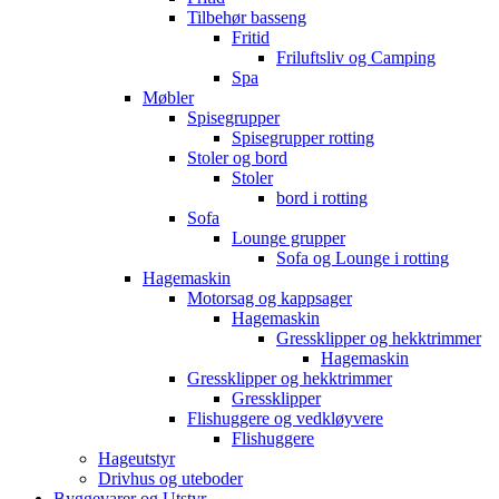
Tilbehør basseng
Fritid
Friluftsliv og Camping
Spa
Møbler
Spisegrupper
Spisegrupper rotting
Stoler og bord
Stoler
bord i rotting
Sofa
Lounge grupper
Sofa og Lounge i rotting
Hagemaskin
Motorsag og kappsager
Hagemaskin
Gressklipper og hekktrimmer
Hagemaskin
Gressklipper og hekktrimmer
Gressklipper
Flishuggere og vedkløyvere
Flishuggere
Hageutstyr
Drivhus og uteboder
Byggevarer og Utstyr