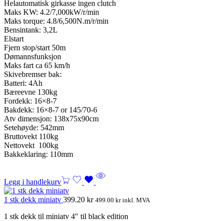
Helautomatisk girkasse ingen clutch
Maks KW: 4.2/7,000kW/r/min
Maks torque: 4.8/6,500N.m/r/min
Bensintank: 3,2L
Elstart
Fjern stop/start 50m
Dømannsfunksjon
Maks fart ca 65 km/h
Skivebremser bak:
Batteri: 4Ah
Bæreevne 130kg
Fordekk: 16×8-7
Bakdekk: 16×8-7 or 145/70-6
Atv dimensjon: 138x75x90cm
Setehøyde: 542mm
Bruttovekt 110kg
Nettovekt 100kg
Bakkeklaring: 110mm
Legg i handlekurv
1 stk dekk miniatv
399.20
kr
499.00
kr
inkl. MVA
1 stk dekk til miniatv 4″ til black edition