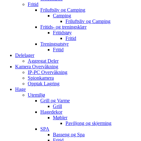
Fritid
Friluftsliv og Camping
Camping
Friluftsliv og Camping
Fritids- og treningsklær
Fritidstøy
Fritid
Treningsutstyr
Fritid
Delelager
Aggregat Deler
Kamera Overvåkning
IP-PC Overvåkning
Spionkamera
Opptak Lagring
Hage
Utemiljø
Grill og Varme
Grill
Hagedekor
Møbler
Paviljong og skjerming
SPA
Basseng og Spa
Fritid