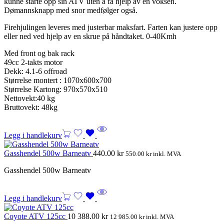
kunne starte opp sin ATV uten å få hjelp av en voksen.
Dømannsknapp med snor medfølger også.
Firehjulingen leveres med justerbar maksfart. Farten kan justere opp
eller ned ved hjelp av en skrue på håndtaket. 0-40Kmh
Med front og bak rack
49cc 2-takts motor
Dekk: 4.1-6 offroad
Størrelse montert : 1070x600x700
Størrelse Kartong: 970x570x510
Nettovekt:40 kg
Bruttovekt: 48kg
Legg i handlekurv
Gasshendel 500w Barneatv
440.00
kr
550.00
kr
inkl. MVA
Gasshendel 500w Barneatv
Legg i handlekurv
Coyote ATV 125cc
10 388.00
kr
12 985.00
kr
inkl. MVA