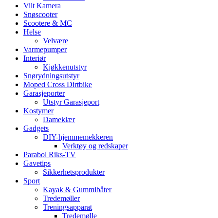
Vilt Kamera
Snøscooter
Scootere & MC
Helse
Velvære
Varmepumper
Interiør
Kjøkkenutstyr
Snørydningsutstyr
Moped Cross Dirtbike
Garasjeporter
Utstyr Garasjeport
Kostymer
Dameklær
Gadgets
DIY-hjemmemekkeren
Verktøy og redskaper
Parabol Riks-TV
Gavetips
Sikkerhetsprodukter
Sport
Kayak & Gummibåter
Tredemøller
Treningsapparat
Tredemølle