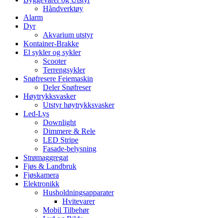
Håndverktøy
Alarm
Dyr
Akvarium utstyr
Kontainer-Brakke
El sykler og sykler
Scooter
Terrengsykler
Snøfresere Feiemaskin
Deler Snøfreser
Høytrykksvasker
Utstyr høytrykksvasker
Led-Lys
Downlight
Dimmere & Rele
LED Stripe
Fasade-belysning
Strømaggregat
Fjøs & Landbruk
Fjøskamera
Elektronikk
Husholdningsapparater
Hvitevarer
Mobil Tilbehør