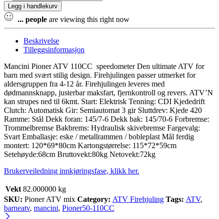
ATV
Legg i handlekurv
110CC
revers
...
people
are viewing this right now
&
fjernkontroll
Beskrivelse
quantity
Tilleggsinformasjon
Mancini Pioner ATV 110CC speedometer Den ultimate ATV for
barn med svært stilig design. Firehjulingen passer utmerket for
aldersgruppen fra 4-12 år. Firehjulingen leveres med
dødmannsknapp, justerbar maksfart, fjernkontroll og revers. ATV’N
kan strupes ned til 6kmt. Start: Elektrisk Tenning: CDI Kjededrift
Clutch: Automatisk Gir: Semiautomat 3 gir Sluttdrev: Kjede 420
Ramme: Stål Dekk foran: 145/7-6 Dekk bak: 145/70-6 Forbremse:
Trommelbremse Bakbrems: Hydraulisk skivebremse Fargevalg:
Svart Emballasje: eske / metallrammen / bobleplast Mål ferdig
montert: 120*69*80cm Kartongstørrelse: 115*72*59cm
Setehøyde:68cm Bruttovekt:80kg Netovekt:72kg
Brukerveiledning innkjøringsfase, klikk her.
Vekt
82.000000 kg
SKU:
Pioner ATV mix
Category:
ATV Firehjuling
Tags:
ATV
,
barneatv
,
mancini
,
Pioner50-110CC