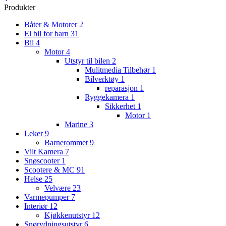
Produkter
Båter & Motorer
2
El bil for barn
31
Bil
4
Motor
4
Utstyr til bilen
2
Mulitmedia Tilbehør
1
Bilverktøy
1
reparasjon
1
Ryggekamera
1
Sikkerhet
1
Motor
1
Marine
3
Leker
9
Barnerommet
9
Vilt Kamera
7
Snøscooter
1
Scootere & MC
91
Helse
25
Velvære
23
Varmepumper
7
Interiør
12
Kjøkkenutstyr
12
Snørydningsutstyr
6