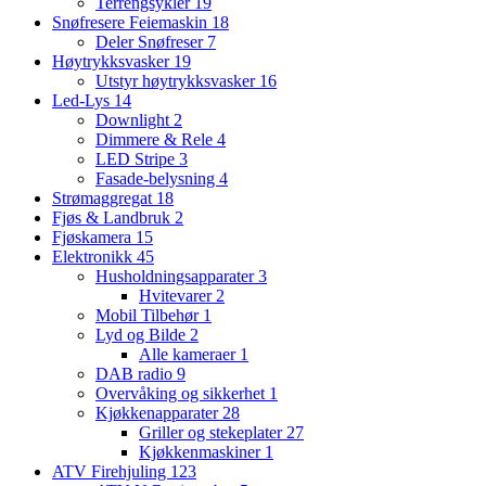
Terrengsykler
19
Snøfresere Feiemaskin
18
Deler Snøfreser
7
Høytrykksvasker
19
Utstyr høytrykksvasker
16
Led-Lys
14
Downlight
2
Dimmere & Rele
4
LED Stripe
3
Fasade-belysning
4
Strømaggregat
18
Fjøs & Landbruk
2
Fjøskamera
15
Elektronikk
45
Husholdningsapparater
3
Hvitevarer
2
Mobil Tilbehør
1
Lyd og Bilde
2
Alle kameraer
1
DAB radio
9
Overvåking og sikkerhet
1
Kjøkkenapparater
28
Griller og stekeplater
27
Kjøkkenmaskiner
1
ATV Firehjuling
123