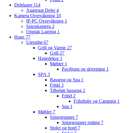
Delelager
114
Aggregat Deler
4
Kamera Overvåkning
10
IP-PC Overvåkning
1
Spionkamera
2
Opptak Lagring
1
Hage
77
Utemiljø
67
Grill og Varme
27
Grill
27
Hagedekor
1
Møbler
1
Paviljong og skjerming
1
SPA
3
Basseng og Spa
1
Fritid
3
Tilbehør basseng
2
Fritid
2
Friluftsliv og Camping
1
Spa
1
Møbler
7
Spisegrupper
7
Spisegrupper rotting
7
Stoler og bord
7