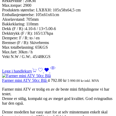
Rekkevidde : 20KM
Max.torque: 2900
Produktets størrelse: LXBXH: 105x58x64,5 cm
Emballasjestørrelse: 105x61x61cm
Akselavstand: 705mm
Bakkeklaring: 110mm
Dekk (F / R) :4.10-6 / 13×5.00-6
Dekktrykk (F / R): 165/137kpa
Dempere: F / R: to / en
Bremser (F / B): Skivebrems
Max totalbelasning: 65KGS
Max.fart: 30km / h
Vekt N.W / G.W:. 45/48KGS
Legg i handlekurv
Farmer mini ATV 50cc Blå
4 792.00
kr
5 990.00
kr
inkl. MVA
Farmer mini ATV er trolig en av de beste mini firhjulingene vi har
testet.
Denne er stilig, kompakt og av meget god kvalitet. God svingradius
har den også.
Denne modellen har easy start for at selv minstemann enkelt skal