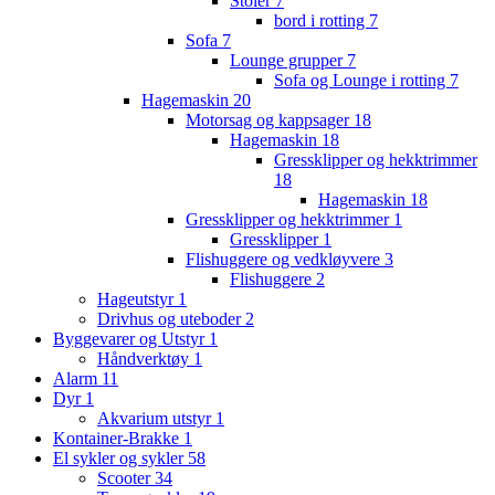
Stoler
7
bord i rotting
7
Sofa
7
Lounge grupper
7
Sofa og Lounge i rotting
7
Hagemaskin
20
Motorsag og kappsager
18
Hagemaskin
18
Gressklipper og hekktrimmer
18
Hagemaskin
18
Gressklipper og hekktrimmer
1
Gressklipper
1
Flishuggere og vedkløyvere
3
Flishuggere
2
Hageutstyr
1
Drivhus og uteboder
2
Byggevarer og Utstyr
1
Håndverktøy
1
Alarm
11
Dyr
1
Akvarium utstyr
1
Kontainer-Brakke
1
El sykler og sykler
58
Scooter
34