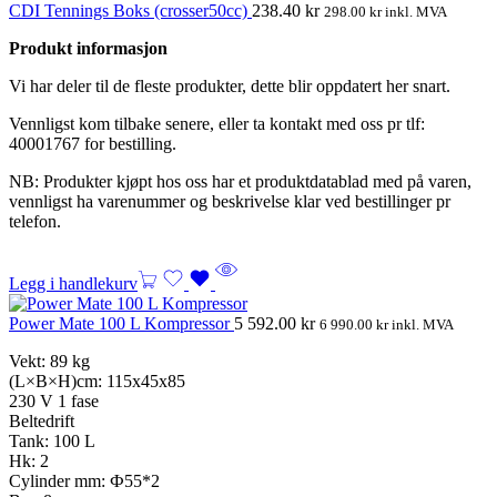
CDI Tennings Boks (crosser50cc)
238.40
kr
298.00
kr
inkl. MVA
Produkt informasjon
Vi har deler til de fleste produkter, dette blir oppdatert her snart.
Vennligst kom tilbake senere, eller ta kontakt med oss pr tlf:
40001767 for bestilling.
NB: Produkter kjøpt hos oss har et produktdatablad med på varen,
vennligst ha varenummer og beskrivelse klar ved bestillinger pr
telefon.
Legg i handlekurv
Power Mate 100 L Kompressor
5 592.00
kr
6 990.00
kr
inkl. MVA
Vekt: 89 kg
(L×B×H)cm: 115x45x85
230 V 1 fase
Beltedrift
Tank: 100 L
Hk: 2
Cylinder mm: Ф55*2