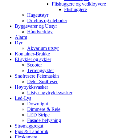
Flishuggere og vedkløyvere
Flishuggere
Hageutstyr
Drivhus og uteboder
Byggevarer og Utstyr
Håndverktøy
Alarm
Dyr
Akvarium utstyr
Kontainer-Brakke
El sykler og sykler
Scooter
Terrengsykler
Snøfresere Feiemaskin
Deler Snøfreser
Høytrykksvasker
Utstyr høytrykksvasker
Led-Lys
Downlight
Dimmere & Rele
LED Stripe
Fasade-belysning
Strømaggregat
Fjøs & Landbruk
Fjøskamera