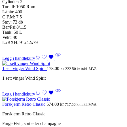
Cylinder: 2
Turtall: 1050 Rpm
L/min: 400
C.F.M: 7,5
Støy: 72 db
Bar/Psi:8/115
Tank: 50 L
Vekt: 40
LxBXH: 91x42x79
Legg i handlekurv
1 sett vinger Wind Spirit
178.00
kr
222.50
kr
inkl. MVA
1 sett vinger Wind Spirit
Legg i handlekurv
Forskjerm Retro Classic
574.00
kr
717.50
kr
inkl. MVA
Forskjerm Retro Classic
Farge Hvit, sort eller champagne