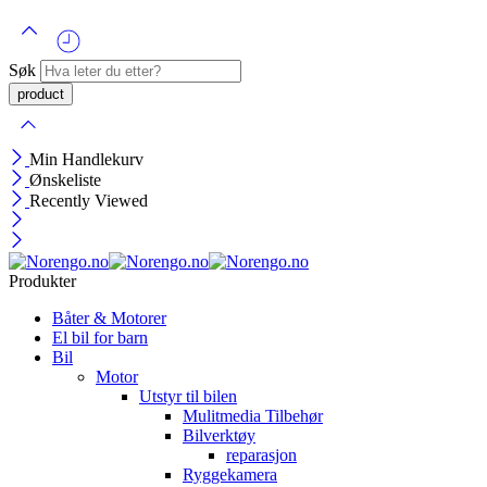
Søk
Min Handlekurv
Ønskeliste
Recently Viewed
Produkter
Båter & Motorer
El bil for barn
Bil
Motor
Utstyr til bilen
Mulitmedia Tilbehør
Bilverktøy
reparasjon
Ryggekamera