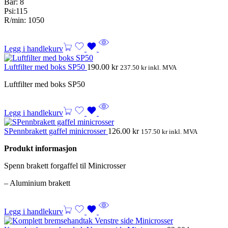
Bar: 8
Psi:115
R/min: 1050
Legg i handlekurv
Luftfilter med boks SP50
190.00
kr
237.50
kr
inkl. MVA
Luftfilter med boks SP50
Legg i handlekurv
SPennbrakett gaffel minicrosser
126.00
kr
157.50
kr
inkl. MVA
Produkt informasjon
Spenn brakett forgaffel til Minicrosser
– Aluminium brakett
Legg i handlekurv