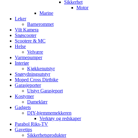
Sikkerhet
Motor
Marine
Leker
Barnerommet
Vilt Kamera
Snøscooter
Scootere & MC
Helse
Velvære
Varmepumper
Interiør
Kjøkkenutstyr
Snørydningsutstyr
Moped Cross Dirtbike
Garasjeporter
Utstyr Garasjeport
Kostymer
Dameklær
Gadgets
DIY-hjemmemekkeren
Verktøy og redskaper
Parabol Riks-TV
Gavetips
Sikkerhetsprodukter