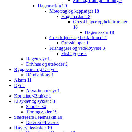
Sofa og Lounge i rotting
7
Hagemaskin
20
Motorsag og kappsager
18
Hagemaskin
18
Gressklipper og hekktrimmer
18
Hagemaskin
18
Gressklipper og hekktrimmer
1
Gressklipper
1
Flishuggere og vedkløyvere
3
Flishuggere
2
Hageutstyr
1
Drivhus og uteboder
2
Byggevarer og Utstyr
1
Håndverktøy
1
Alarm
11
Dyr
1
Akvarium utstyr
1
Kontainer-Brakke
1
El sykler og sykler
58
Scooter
34
Terrengsykler
19
Snøfresere Feiemaskin
18
Deler Snøfreser
7
Høytrykksvasker
19