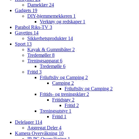
Dameklær
24
Gadgets
19
DIY-hjemmemekkeren
1
Verktøy og redskaper
1
Parabol Riks-TV
3
Gavetips
14
Sikkerhetsprodukter
14
Sport
13
Kayak & Gummibåter
2
Tredemøller
8
Treningsapparat
6
Tredemølle
6
Fritid
3
Friluftsliv og Camping
2
Camping
2
Friluftsliv og Camping
2
Fritids- og treningsklær
2
Fritidstøy
2
Fritid
2
Treningsutstyr
1
Fritid
1
Delelager
114
Aggregat Deler
4
Kamera Overvåkning
10
IP-PC Overvåkning
1