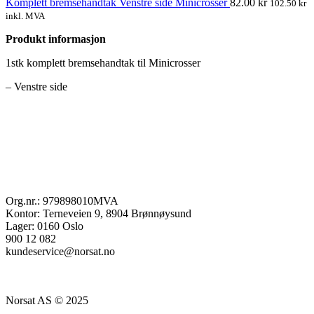
Komplett bremsehandtak Venstre side Minicrosser
82.00
kr
102.50
kr
inkl. MVA
Produkt informasjon
1stk komplett bremsehandtak til Minicrosser
– Venstre side
Org.nr.: 979898010MVA
Kontor: Terneveien 9, 8904 Brønnøysund
Lager: 0160 Oslo
900 12 082
kundeservice@norsat.no
Norsat AS © 2025