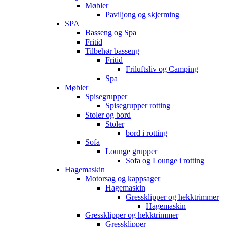
Møbler
Paviljong og skjerming
SPA
Basseng og Spa
Fritid
Tilbehør basseng
Fritid
Friluftsliv og Camping
Spa
Møbler
Spisegrupper
Spisegrupper rotting
Stoler og bord
Stoler
bord i rotting
Sofa
Lounge grupper
Sofa og Lounge i rotting
Hagemaskin
Motorsag og kappsager
Hagemaskin
Gressklipper og hekktrimmer
Hagemaskin
Gressklipper og hekktrimmer
Gressklipper