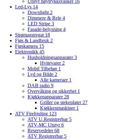
Utstyr høytrykksvasker
16
Led-Lys
14
Downlight
2
Dimmere & Rele
4
LED Stripe
3
Fasade-belysning
4
Strømaggregat
18
Fjøs & Landbruk
2
Fjøskamera
15
Elektronikk
45
Husholdningsapparater
3
Hvitevarer
2
Mobil Tilbehør
1
Lyd og Bilde
2
Alle kameraer
1
DAB radio
9
Overvåking og sikkerhet
1
Kjøkkenapparater
28
Griller og stekeplater
27
Kjøkkenmaskiner
1
ATV Firehjuling
123
ATV U.Registrerbar
5
ATV-MC Utstyr
6
Reservedeler
68
ATV Registrerbar
5