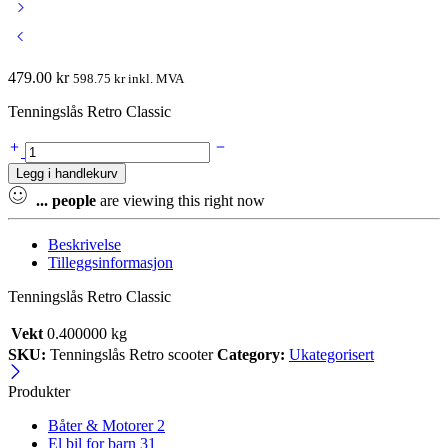
479.00
kr
598.75
kr
inkl. MVA
Tenningslås Retro Classic
Tenningslås
Retro
Legg i handlekurv
Classic
quantity
...
people
are viewing this right now
Beskrivelse
Tilleggsinformasjon
Tenningslås Retro Classic
Vekt
0.400000 kg
SKU:
Tenningslås Retro scooter
Category:
Ukategorisert
Produkter
Båter & Motorer
2
El bil for barn
31