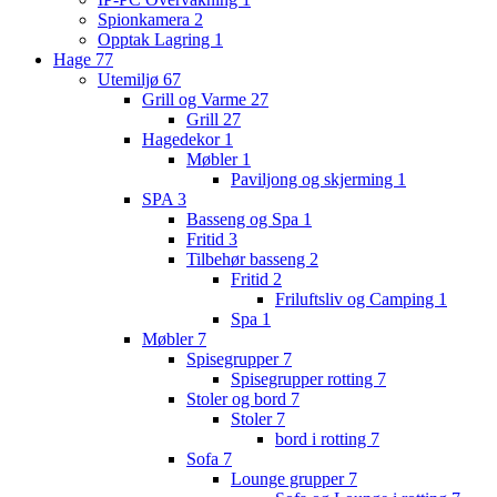
Spionkamera
2
Opptak Lagring
1
Hage
77
Utemiljø
67
Grill og Varme
27
Grill
27
Hagedekor
1
Møbler
1
Paviljong og skjerming
1
SPA
3
Basseng og Spa
1
Fritid
3
Tilbehør basseng
2
Fritid
2
Friluftsliv og Camping
1
Spa
1
Møbler
7
Spisegrupper
7
Spisegrupper rotting
7
Stoler og bord
7
Stoler
7
bord i rotting
7
Sofa
7
Lounge grupper
7