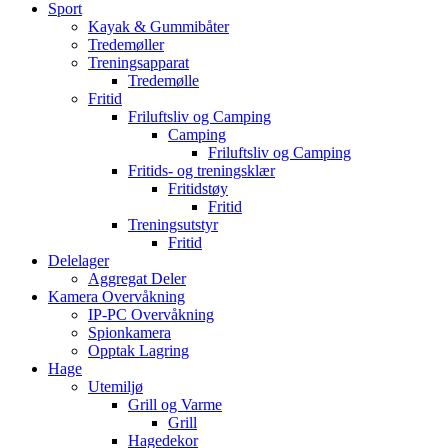
Sport
Kayak & Gummibåter
Tredemøller
Treningsapparat
Tredemølle
Fritid
Friluftsliv og Camping
Camping
Friluftsliv og Camping
Fritids- og treningsklær
Fritidstøy
Fritid
Treningsutstyr
Fritid
Delelager
Aggregat Deler
Kamera Overvåkning
IP-PC Overvåkning
Spionkamera
Opptak Lagring
Hage
Utemiljø
Grill og Varme
Grill
Hagedekor