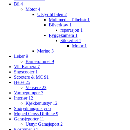
Bil
4
Motor
4
Utstyr til bilen
2
Mulitmedia Tilbehør
1
Bilverktøy
1
reparasjon
1
Ryggekamera
1
Sikkerhet
1
Motor
1
Marine
3
Leker
9
Barnerommet
9
Vilt Kamera
7
Snøscooter
1
Scootere & MC
91
Helse
25
Velvære
23
Varmepumper
7
Interiør
12
Kjøkkenutstyr
12
Snørydningsutstyr
6
Moped Cross Dirtbike
9
Garasjeporter
11
Utstyr Garasjeport
2
Kostymer
24