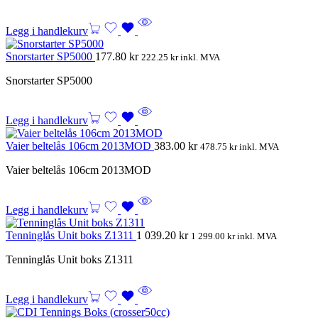
Legg i handlekurv
Snorstarter SP5000
177.80
kr
222.25
kr
inkl. MVA
Snorstarter SP5000
Legg i handlekurv
Vaier beltelås 106cm 2013MOD
383.00
kr
478.75
kr
inkl. MVA
Vaier beltelås 106cm 2013MOD
Legg i handlekurv
Tenninglås Unit boks Z1311
1 039.20
kr
1 299.00
kr
inkl. MVA
Tenninglås Unit boks Z1311
Legg i handlekurv