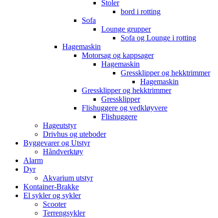
Stoler
bord i rotting
Sofa
Lounge grupper
Sofa og Lounge i rotting
Hagemaskin
Motorsag og kappsager
Hagemaskin
Gressklipper og hekktrimmer
Hagemaskin
Gressklipper og hekktrimmer
Gressklipper
Flishuggere og vedkløyvere
Flishuggere
Hageutstyr
Drivhus og uteboder
Byggevarer og Utstyr
Håndverktøy
Alarm
Dyr
Akvarium utstyr
Kontainer-Brakke
El sykler og sykler
Scooter
Terrengsykler