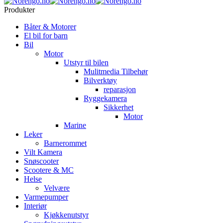
Produkter
Båter & Motorer
El bil for barn
Bil
Motor
Utstyr til bilen
Mulitmedia Tilbehør
Bilverktøy
reparasjon
Ryggekamera
Sikkerhet
Motor
Marine
Leker
Barnerommet
Vilt Kamera
Snøscooter
Scootere & MC
Helse
Velvære
Varmepumper
Interiør
Kjøkkenutstyr