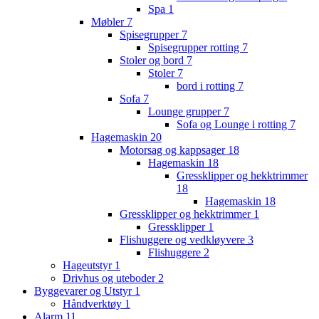
Spa
1
Møbler
7
Spisegrupper
7
Spisegrupper rotting
7
Stoler og bord
7
Stoler
7
bord i rotting
7
Sofa
7
Lounge grupper
7
Sofa og Lounge i rotting
7
Hagemaskin
20
Motorsag og kappsager
18
Hagemaskin
18
Gressklipper og hekktrimmer
18
Hagemaskin
18
Gressklipper og hekktrimmer
1
Gressklipper
1
Flishuggere og vedkløyvere
3
Flishuggere
2
Hageutstyr
1
Drivhus og uteboder
2
Byggevarer og Utstyr
1
Håndverktøy
1
Alarm
11