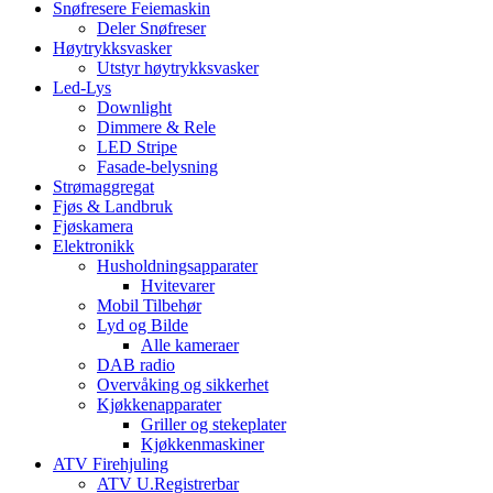
Snøfresere Feiemaskin
Deler Snøfreser
Høytrykksvasker
Utstyr høytrykksvasker
Led-Lys
Downlight
Dimmere & Rele
LED Stripe
Fasade-belysning
Strømaggregat
Fjøs & Landbruk
Fjøskamera
Elektronikk
Husholdningsapparater
Hvitevarer
Mobil Tilbehør
Lyd og Bilde
Alle kameraer
DAB radio
Overvåking og sikkerhet
Kjøkkenapparater
Griller og stekeplater
Kjøkkenmaskiner
ATV Firehjuling
ATV U.Registrerbar