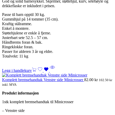
God og solid barnesykkel. Skjermer, støttehjul, kurv, setebøyle og
drikkeflaske er inkludert i prisen.
Passe til barn opptil 30 kg.
Gummihjul på 14 tommer (35 cm).
Kraftig stålramme.
Enkel å montere.
Støttehjulene er enkle å fjerne.
Justerbart sete 52.5 – 57 cm.
Håndbrems foran & bak.
Ringeklokke foran.
Passer for alderen 3 år og eldre.
Totalvekt: 11 kg
Legg i handlekurv
Komplett bremsehandtak Venstre side Minicrosser
82.00
kr
102.50
kr
inkl. MVA
Produkt informasjon
1stk komplett bremsehandtak til Minicrosser
– Venstre side