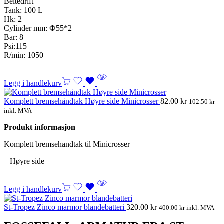
Beltedrift
Tank: 100 L
Hk: 2
Cylinder mm: Ф55*2
Bar: 8
Psi:115
R/min: 1050
Legg i handlekurv
Komplett bremsehåndtak Høyre side Minicrosser
82.00
kr
102.50
kr
inkl. MVA
Produkt informasjon
Komplett bremsehandtak til Minicrosser
– Høyre side
Legg i handlekurv
St-Tropez Zinco marmor blandebatteri
320.00
kr
400.00
kr
inkl. MVA