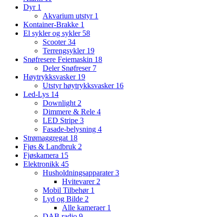
Dyr
1
Akvarium utstyr
1
Kontainer-Brakke
1
El sykler og sykler
58
Scooter
34
Terrengsykler
19
Snøfresere Feiemaskin
18
Deler Snøfreser
7
Høytrykksvasker
19
Utstyr høytrykksvasker
16
Led-Lys
14
Downlight
2
Dimmere & Rele
4
LED Stripe
3
Fasade-belysning
4
Strømaggregat
18
Fjøs & Landbruk
2
Fjøskamera
15
Elektronikk
45
Husholdningsapparater
3
Hvitevarer
2
Mobil Tilbehør
1
Lyd og Bilde
2
Alle kameraer
1
DAB radio
9