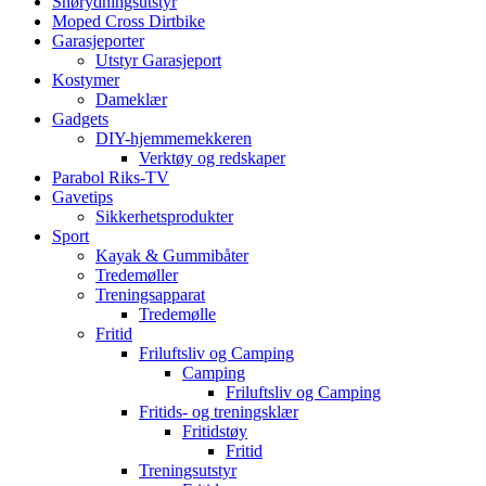
Snørydningsutstyr
Moped Cross Dirtbike
Garasjeporter
Utstyr Garasjeport
Kostymer
Dameklær
Gadgets
DIY-hjemmemekkeren
Verktøy og redskaper
Parabol Riks-TV
Gavetips
Sikkerhetsprodukter
Sport
Kayak & Gummibåter
Tredemøller
Treningsapparat
Tredemølle
Fritid
Friluftsliv og Camping
Camping
Friluftsliv og Camping
Fritids- og treningsklær
Fritidstøy
Fritid
Treningsutstyr