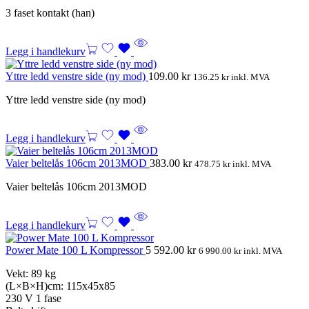
3 faset kontakt (han)
Legg i handlekurv
Yttre ledd venstre side (ny mod)
109.00
kr
136.25
kr
inkl. MVA
Yttre ledd venstre side (ny mod)
Legg i handlekurv
Vaier beltelås 106cm 2013MOD
383.00
kr
478.75
kr
inkl. MVA
Vaier beltelås 106cm 2013MOD
Legg i handlekurv
Power Mate 100 L Kompressor
5 592.00
kr
6 990.00
kr
inkl. MVA
Vekt: 89 kg
(L×B×H)cm: 115x45x85
230 V 1 fase