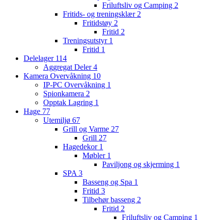
Friluftsliv og Camping
2
Fritids- og treningsklær
2
Fritidstøy
2
Fritid
2
Treningsutstyr
1
Fritid
1
Delelager
114
Aggregat Deler
4
Kamera Overvåkning
10
IP-PC Overvåkning
1
Spionkamera
2
Opptak Lagring
1
Hage
77
Utemiljø
67
Grill og Varme
27
Grill
27
Hagedekor
1
Møbler
1
Paviljong og skjerming
1
SPA
3
Basseng og Spa
1
Fritid
3
Tilbehør basseng
2
Fritid
2
Friluftsliv og Camping
1