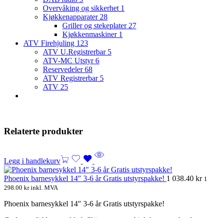
Overvåking og sikkerhet
1
Kjøkkenapparater
28
Griller og stekeplater
27
Kjøkkenmaskiner
1
ATV Firehjuling
123
ATV U.Registrerbar
5
ATV-MC Utstyr
6
Reservedeler
68
ATV Registrerbar
5
ATV
25
Relaterte produkter
Legg i handlekurv
Phoenix barnesykkel 14″ 3-6 år Gratis utstyrspakke!
1 038.40
kr
1
298.00
kr
inkl. MVA
Phoenix barnesykkel 14″ 3-6 år Gratis utstyrspakke!