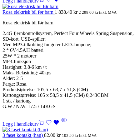
Legg i handlekurv
Rosa elektrisk bil før barn
1 838.40
kr
2 298.00
kr
inkl. MVA
Rosa elektrisk bil før barn
2.4G fjernkontrollsystem, Perfect Four Wheels Spring Suspension,
SD-kort, USB-spiller;
Med MP3-tilkobling fungerer LED-lampene;
2 * 6V4.5AH batteri
25W * 2 motorer
MP3-funksjon
Hastighet: 3,8-6 km / t
Maks. Belastning: 40kgs
Alder: 2-5
Farge: Rosa,
Produktstørrelse: 105,5 x 63,7 x 51,8 (CM)
Kartongstørrelse: 105 x 58,5 x 41,5 (CM) 0,243CBM
1 stk / kartong
G.W / N.W: 17.5 / 14KGS
Legg i handlekurv
3 faset kontakt (han)
82.00
kr
102.50
kr
inkl. MVA