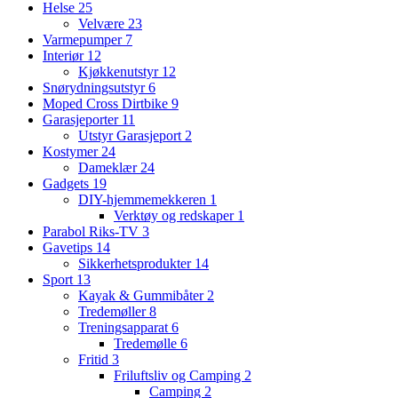
Helse
25
Velvære
23
Varmepumper
7
Interiør
12
Kjøkkenutstyr
12
Snørydningsutstyr
6
Moped Cross Dirtbike
9
Garasjeporter
11
Utstyr Garasjeport
2
Kostymer
24
Dameklær
24
Gadgets
19
DIY-hjemmemekkeren
1
Verktøy og redskaper
1
Parabol Riks-TV
3
Gavetips
14
Sikkerhetsprodukter
14
Sport
13
Kayak & Gummibåter
2
Tredemøller
8
Treningsapparat
6
Tredemølle
6
Fritid
3
Friluftsliv og Camping
2
Camping
2