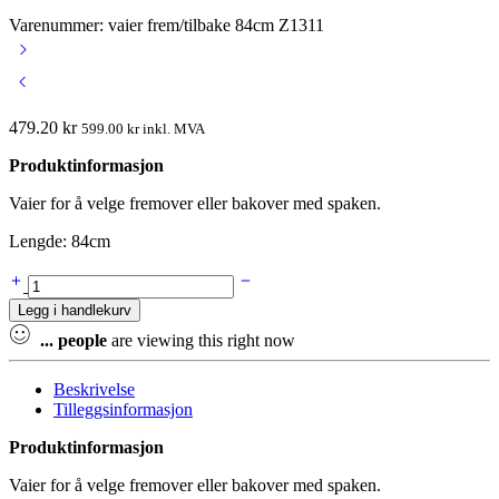
Varenummer: vaier frem/tilbake 84cm Z1311
479.20
kr
599.00
kr
inkl. MVA
Produktinformasjon
Vaier for å velge fremover eller bakover med spaken.
Lengde: 84cm
Vaier
forover/bakover
Legg i handlekurv
spak
84cm
...
people
are viewing this right now
Z1311
quantity
Beskrivelse
Tilleggsinformasjon
Produktinformasjon
Vaier for å velge fremover eller bakover med spaken.