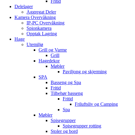
Fritid
Delelager
Aggregat Deler
Kamera Overvåkning
IP-PC Overvåkning
Spionkamera
Opptak Lagring
Hage
Utemiljø
Grill og Varme
Grill
Hagedekor
Møbler
Paviljong og skjerming
SPA
Basseng og Spa
Fritid
Tilbehør basseng
Fritid
Friluftsliv og Camping
Spa
Møbler
Spisegrupper
Spisegrupper rotting
Stoler og bord